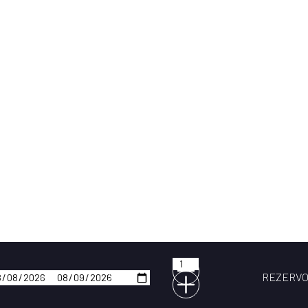
Teplice
REZERVO
Hosté