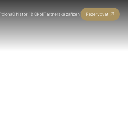
Poloha
O historii & Okolí
Partnerská zařízení
Rezervovat