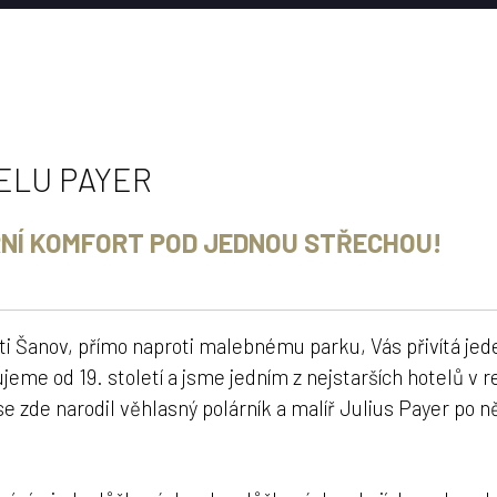
TELU PAYER
RNÍ KOMFORT POD JEDNOU STŘECHOU!
ti Šanov, přímo naproti malebnému parku, Vás přivítá jed
jeme od 19. století a jsme jedním z nejstarších hotelů v r
 se zde narodil věhlasný polárník a malíř Julius Payer po 