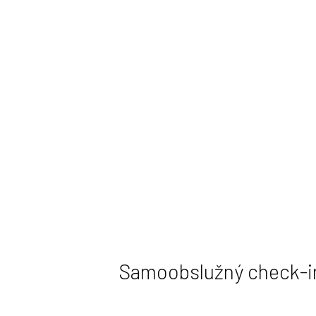
Ubytujte se jednoduše -
Samoobslužný check-i