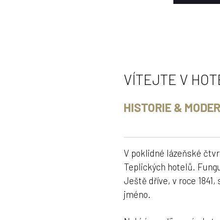
VÍTEJTE V HO
HISTORIE & MODE
V poklidné lázeňské čtvr
Teplických hotelů. F
ungu
Ještě dříve, v roce 1841,
jméno.