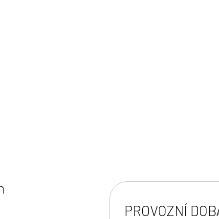
 Check-in na pár kliknutí
n
PROVOZNÍ DOB