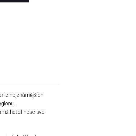
en z nejznámějších
egionu.
němž hotel nese své