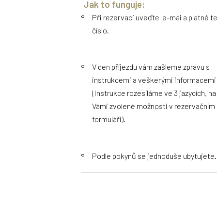
Jak to funguje:
Při rezervaci uveďte e-mai a platné te
číslo.
V den příjezdu vám zašleme zprávu s
instrukcemi a veškerými informacemi
(Instrukce rozesíláme ve 3 jazycích, na
Vámi zvolené možnosti v rezervačním
formuláři).
Podle pokynů se jednoduše ubytujete.