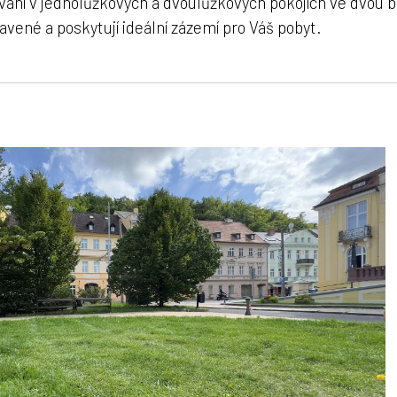
vání v jednolůžkových a dvoulůžkových pokojích ve dvou
vené a poskytují ideální zázemí pro Váš pobyt.