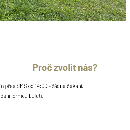
Proč zvolit nás?
ů
n přes SMS od 14:00 – žádné čekání!
ídani formou bufetu